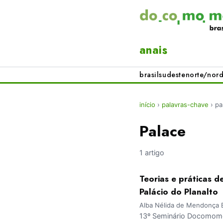
anais
brasil
sudeste
norte/nord
início
›
palavras-chave
›
pa
Palace
1 artigo
Teorias e práticas 
Palácio do Planalto
Alba Nélida de Mendonça 
13º Seminário Docomomo 