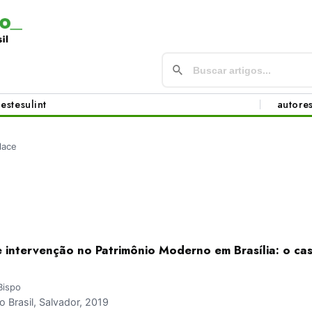
este
sul
int
autore
lace
de intervenção no Patrimônio Moderno em Brasília: o ca
Bispo
Brasil, Salvador, 2019