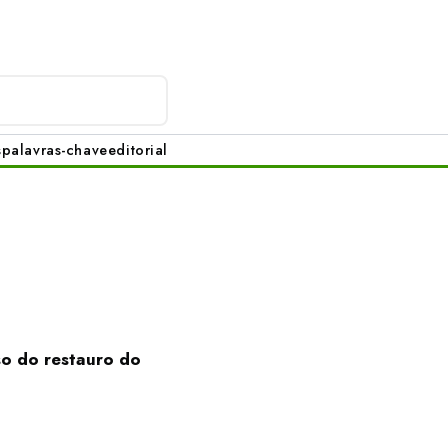
s
palavras-chave
editorial
so do restauro do