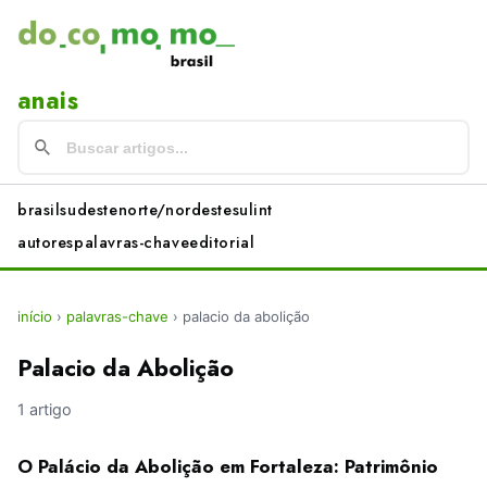
anais
brasil
sudeste
norte/nordeste
sul
int
autores
palavras-chave
editorial
início
›
palavras-chave
›
palacio da abolição
Palacio da Abolição
1 artigo
O Palácio da Abolição em Fortaleza: Patrimônio