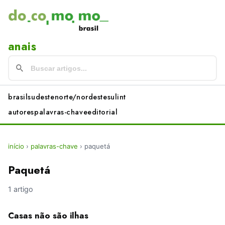
anais
brasil
sudeste
norte/nordeste
sul
int
autores
palavras-chave
editorial
início
›
palavras-chave
›
paquetá
Paquetá
1 artigo
Casas não são ilhas