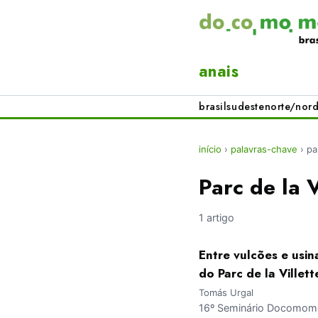
anais
brasil
sudeste
norte/nord
início
›
palavras-chave
›
pa
Parc de la V
1 artigo
Entre vulcões e usin
do Parc de la Villett
Tomás Urgal
16º Seminário Docomomo 