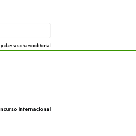
s
palavras-chave
editorial
oncurso internacional