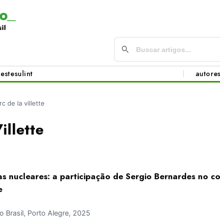
este
sul
int
autore
rc de la villette
illette
as nucleares: a participação de Sergio Bernardes no c
e
Brasil, Porto Alegre, 2025