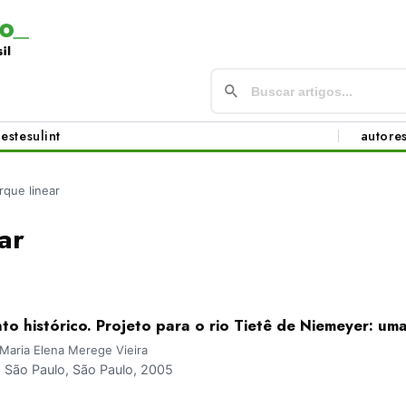
este
sul
int
autore
rque linear
ar
o histórico. Projeto para o rio Tietê de Niemeyer: um
; Maria Elena Merege Vieira
São Paulo, São Paulo, 2005