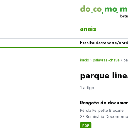
anais
brasil
sudeste
norte/nord
início
›
palavras-chave
›
pa
parque line
1 artigo
Resgate de document
Pérola Felipette Brocaneli
3º Seminário Docomomo 
PDF