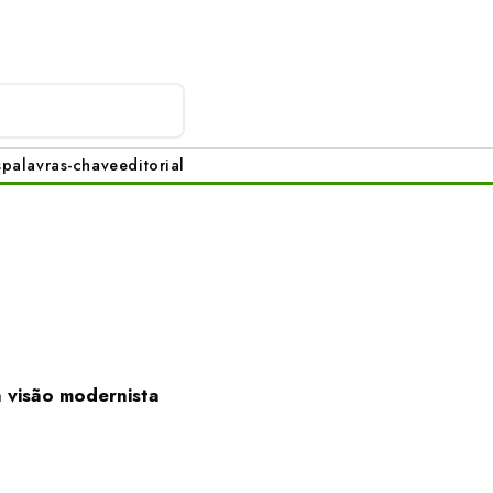
s
palavras-chave
editorial
a visão modernista