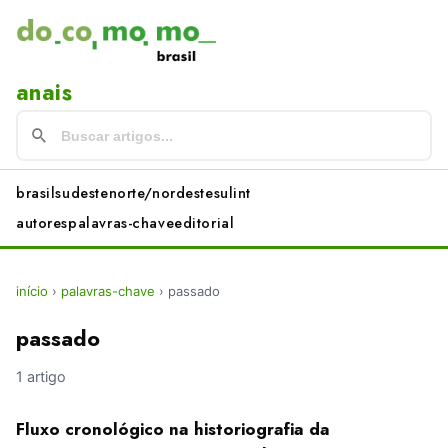
anais
brasil
sudeste
norte/nordeste
sul
int
autores
palavras-chave
editorial
início
›
palavras-chave
›
passado
passado
1 artigo
Fluxo cronológico na historiografia da