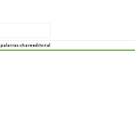
s
palavras-chave
editorial