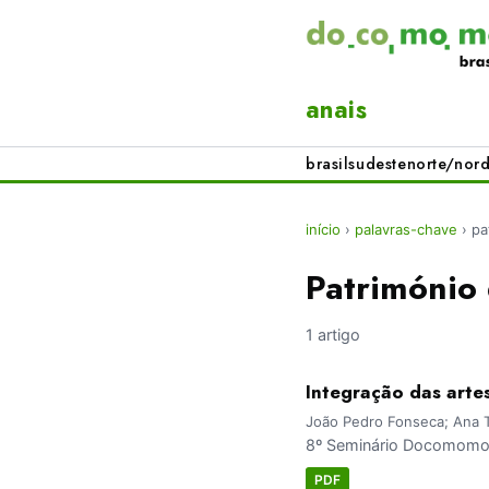
anais
brasil
sudeste
norte/nord
início
›
palavras-chave
›
pa
Património
1 artigo
Integração das artes
João Pedro Fonseca; Ana 
8º Seminário Docomomo B
PDF