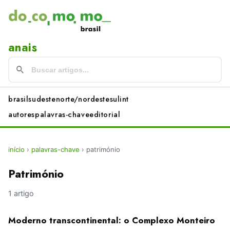
anais
brasil
sudeste
norte/nordeste
sul
int
autores
palavras-chave
editorial
início
›
palavras-chave
›
património
Património
1 artigo
Moderno transcontinental: o Complexo Monteiro