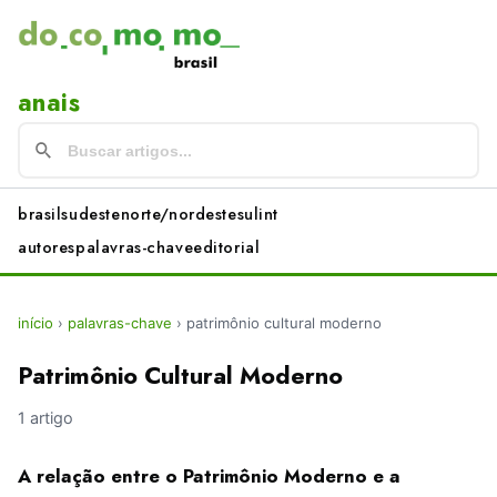
anais
brasil
sudeste
norte/nordeste
sul
int
autores
palavras-chave
editorial
início
›
palavras-chave
›
patrimônio cultural moderno
Patrimônio Cultural Moderno
1 artigo
A relação entre o Patrimônio Moderno e a