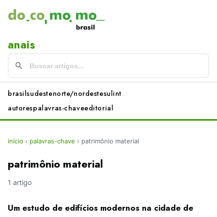
anais
brasil
sudeste
norte/nordeste
sul
int
autores
palavras-chave
editorial
início
›
palavras-chave
›
patrimônio material
patrimônio material
1 artigo
Um estudo de edifícios modernos na cidade de