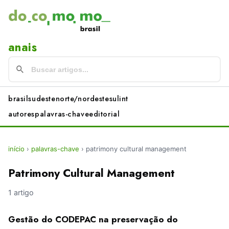
anais
brasil
sudeste
norte/nordeste
sul
int
autores
palavras-chave
editorial
início
›
palavras-chave
›
patrimony cultural management
Patrimony Cultural Management
1 artigo
Gestão do CODEPAC na preservação do