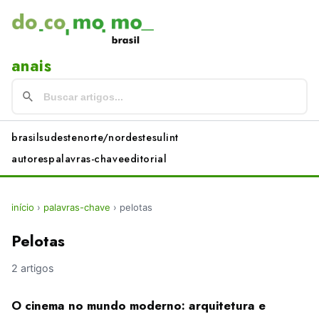
anais
brasil
sudeste
norte/nordeste
sul
int
autores
palavras-chave
editorial
início
›
palavras-chave
›
pelotas
Pelotas
2 artigos
O cinema no mundo moderno: arquitetura e