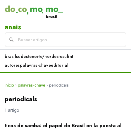
anais
brasil
sudeste
norte/nordeste
sul
int
autores
palavras-chave
editorial
início
›
palavras-chave
›
periodicals
periodicals
1 artigo
Ecos de samba: el papel de Brasil en la puesta al