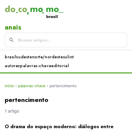
anais
brasil
sudeste
norte/nordeste
sul
int
autores
palavras-chave
editorial
início
›
palavras-chave
›
pertencimento
pertencimento
1 artigo
O drama do espaço moderno: diálogos entre