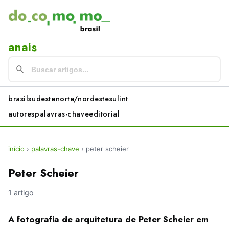
anais
brasil
sudeste
norte/nordeste
sul
int
autores
palavras-chave
editorial
início
›
palavras-chave
›
peter scheier
Peter Scheier
1 artigo
A fotografia de arquitetura de Peter Scheier em