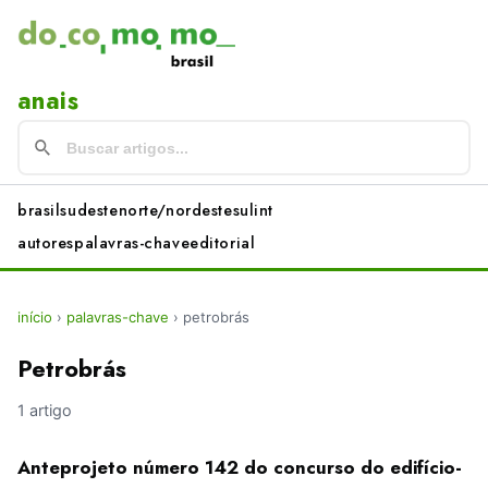
anais
brasil
sudeste
norte/nordeste
sul
int
autores
palavras-chave
editorial
início
›
palavras-chave
›
petrobrás
Petrobrás
1 artigo
Anteprojeto número 142 do concurso do edifício-