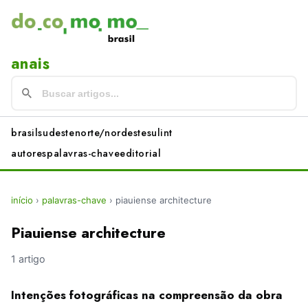
anais
brasil
sudeste
norte/nordeste
sul
int
autores
palavras-chave
editorial
início
›
palavras-chave
›
piauiense architecture
Piauiense architecture
1 artigo
Intenções fotográficas na compreensão da obra