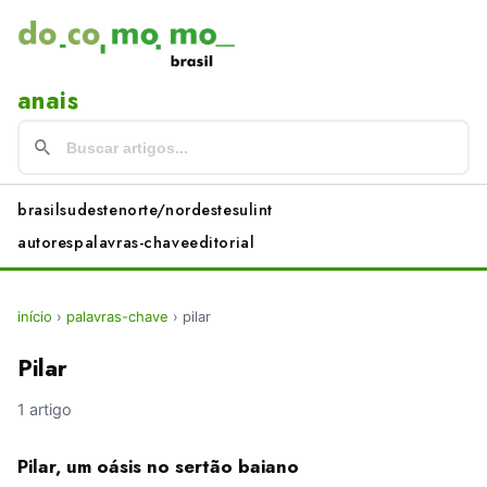
anais
brasil
sudeste
norte/nordeste
sul
int
autores
palavras-chave
editorial
início
›
palavras-chave
›
pilar
Pilar
1 artigo
Pilar, um oásis no sertão baiano