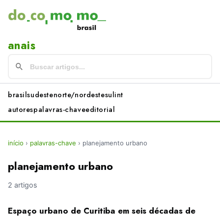
anais
brasil
sudeste
norte/nordeste
sul
int
autores
palavras-chave
editorial
início
›
palavras-chave
›
planejamento urbano
planejamento urbano
2 artigos
Espaço urbano de Curitiba em seis décadas de