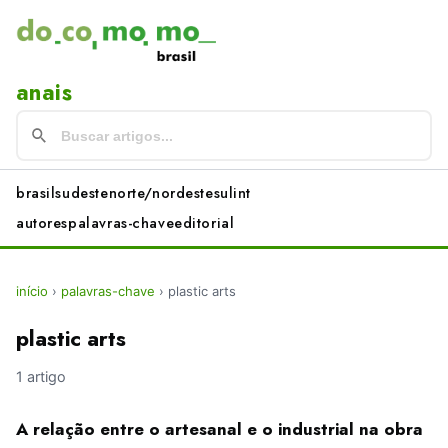
anais
brasil
sudeste
norte/nordeste
sul
int
autores
palavras-chave
editorial
início
›
palavras-chave
›
plastic arts
plastic arts
1 artigo
A relação entre o artesanal e o industrial na obra