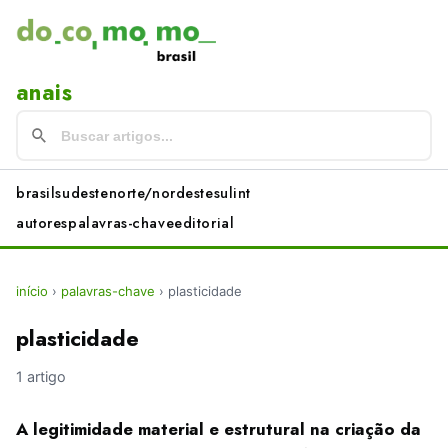
anais
brasil
sudeste
norte/nordeste
sul
int
autores
palavras-chave
editorial
início
›
palavras-chave
›
plasticidade
plasticidade
1 artigo
A legitimidade material e estrutural na criação da