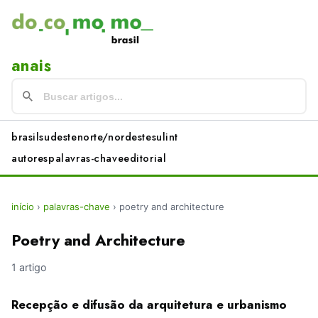
anais
brasil
sudeste
norte/nordeste
sul
int
autores
palavras-chave
editorial
início
›
palavras-chave
›
poetry and architecture
Poetry and Architecture
1 artigo
Recepção e difusão da arquitetura e urbanismo