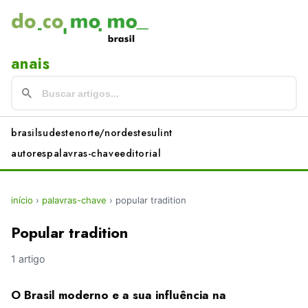
anais
brasil
sudeste
norte/nordeste
sul
int
autores
palavras-chave
editorial
início
›
palavras-chave
›
popular tradition
Popular tradition
1 artigo
O Brasil moderno e a sua influência na