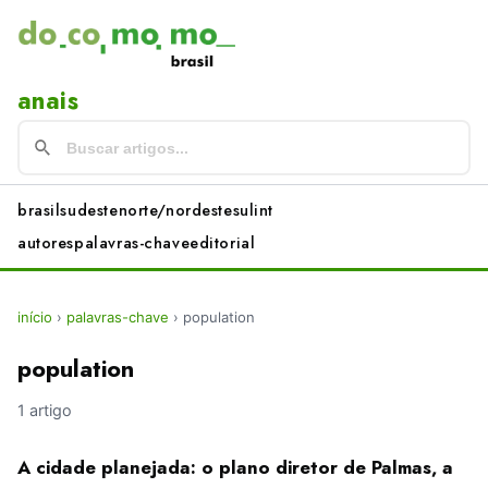
anais
brasil
sudeste
norte/nordeste
sul
int
autores
palavras-chave
editorial
início
›
palavras-chave
›
population
population
1 artigo
A cidade planejada: o plano diretor de Palmas, a