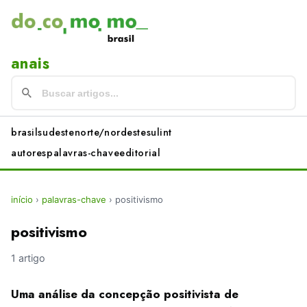
anais
brasil
sudeste
norte/nordeste
sul
int
autores
palavras-chave
editorial
início
›
palavras-chave
›
positivismo
positivismo
1 artigo
Uma análise da concepção positivista de