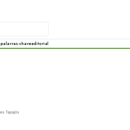
s
palavras-chave
editorial
res Tapajós