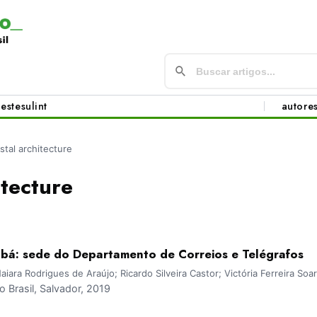
este
sul
int
autore
stal architecture
itecture
bá: sede do Departamento de Correios e Telégrafos
 Naiara Rodrigues de Araújo; Ricardo Silveira Castor; Victória Ferreira Soa
Brasil, Salvador, 2019