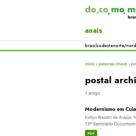
anais
brasil
sudeste
norte/nord
início
›
palavras-chave
›
po
postal arch
1 artigo
Modernismo em Cuia
Evillyn Biazatti de Araújo;
13º Seminário Docomomo 
PDF