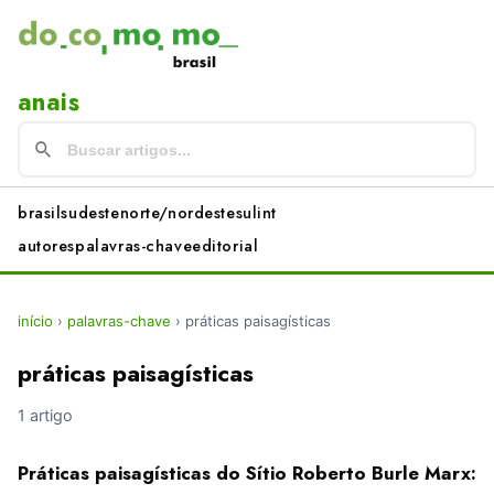
anais
brasil
sudeste
norte/nordeste
sul
int
autores
palavras-chave
editorial
início
›
palavras-chave
›
práticas paisagísticas
práticas paisagísticas
1 artigo
Práticas paisagísticas do Sítio Roberto Burle Marx: