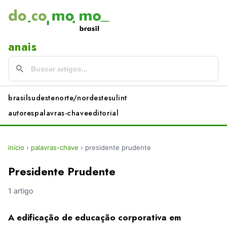
anais
brasil
sudeste
norte/nordeste
sul
int
autores
palavras-chave
editorial
início
›
palavras-chave
›
presidente prudente
Presidente Prudente
1 artigo
A edificação de educação corporativa em