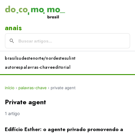
anais
brasil
sudeste
norte/nordeste
sul
int
autores
palavras-chave
editorial
início
›
palavras-chave
›
private agent
Private agent
1 artigo
Edifício Esther: o agente privado promovendo a