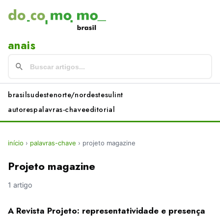
anais
brasil
sudeste
norte/nordeste
sul
int
autores
palavras-chave
editorial
início
›
palavras-chave
›
projeto magazine
Projeto magazine
1 artigo
A Revista Projeto: representatividade e presença