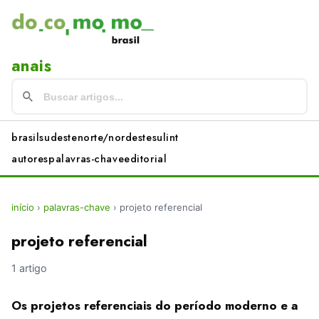
anais
brasil
sudeste
norte/nordeste
sul
int
autores
palavras-chave
editorial
início
›
palavras-chave
›
projeto referencial
projeto referencial
1 artigo
Os projetos referenciais do período moderno e a