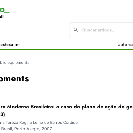
este
sul
int
autore
blic equipments
ipments
ura Moderna Brasileira: o caso do plano de ação do g
3)
ria Tereza Regina Leme de Barros Cordido
rasil, Porto Alegre, 2007