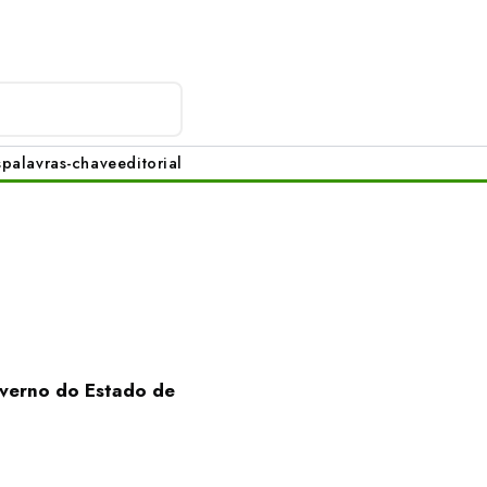
s
palavras-chave
editorial
overno do Estado de