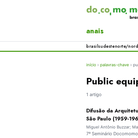
anais
brasil
sudeste
norte/nord
início
›
palavras-chave
›
pu
Public equ
1 artigo
Difusão da Arquitet
São Paulo (1959-196
Miguel Antônio Buzzar; Ma
7º Seminário Docomomo B