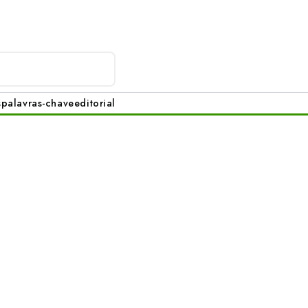
s
palavras-chave
editorial