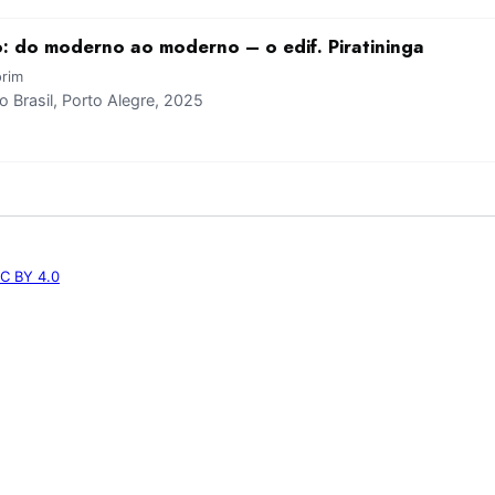
: do moderno ao moderno – o edif. Piratininga
orim
Brasil, Porto Alegre, 2025
C BY 4.0