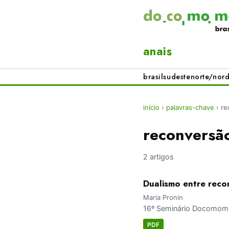
anais
brasil
sudeste
norte/nord
início
›
palavras-chave
›
re
reconversã
2 artigos
Dualismo entre reco
Maria Pronin
16º Seminário Docomomo 
PDF