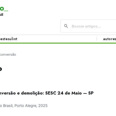
este
sul
int
autore
conversão
o
nversão e demolição: SESC 24 de Maio — SP
Brasil, Porto Alegre, 2025