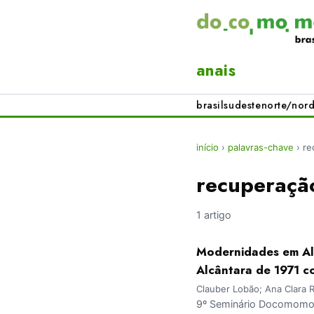
anais
brasil
sudeste
norte/nord
início
›
palavras-chave
›
re
recuperaçã
1 artigo
Modernidades em Al
Alcântara de 1971 
Clauber Lobão; Ana Clara R
9º Seminário Docomomo 