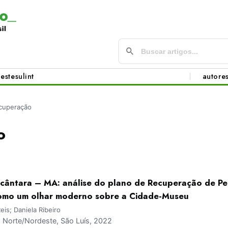
este
sul
int
autore
cuperação
o
cântara – MA: análise do plano de Recuperação de Pe
como um olhar moderno sobre a Cidade-Museu
eis; Daniela Ribeiro
Norte/Nordeste, São Luís, 2022