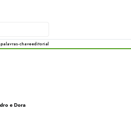
s
palavras-chave
editorial
dro e Dora