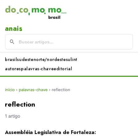
anais
brasil
sudeste
norte/nordeste
sul
int
autores
palavras-chave
editorial
início
›
palavras-chave
›
reflection
reflection
1 artigo
Assembléia Legislativa de Fortaleza: