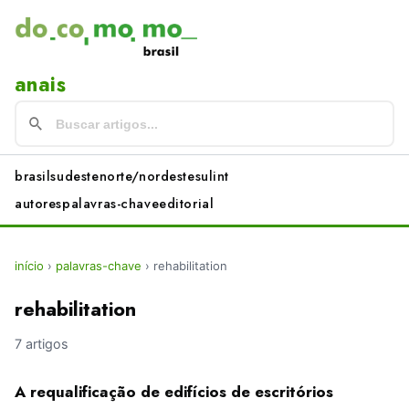
anais
brasil
sudeste
norte/nordeste
sul
int
autores
palavras-chave
editorial
início
›
palavras-chave
›
rehabilitation
rehabilitation
7 artigos
A requalificação de edifícios de escritórios