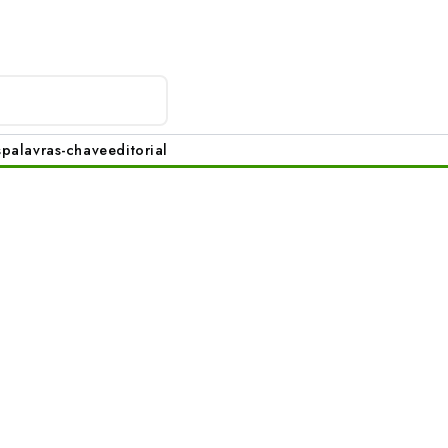
s
palavras-chave
editorial