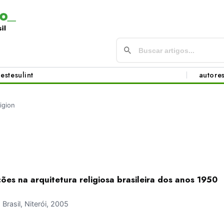
este
sul
int
autore
ligion
ões na arquitetura religiosa brasileira dos anos 1950
rasil, Niterói, 2005