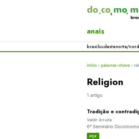
anais
brasil
sudeste
norte/nord
início
›
palavras-chave
›
re
Religion
1 artigo
Tradição e contradiç
Valdir Arruda
6º Seminário Docomomo B
PDF