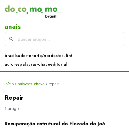
anais
brasil
sudeste
norte/nordeste
sul
int
autores
palavras-chave
editorial
início
›
palavras-chave
›
repair
Repair
1 artigo
Recuperação estrutural do Elevado do Joá