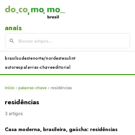
anais
brasil
sudeste
norte/nordeste
sul
int
autores
palavras-chave
editorial
início
›
palavras-chave
›
residências
residências
3 artigos
Casa moderna, brasileira, gaúcha: residências