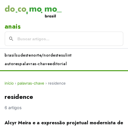
anais
brasil
sudeste
norte/nordeste
sul
int
autores
palavras-chave
editorial
início
›
palavras-chave
›
residence
residence
6 artigos
Alcyr Meira e a expressão projetual modernista de