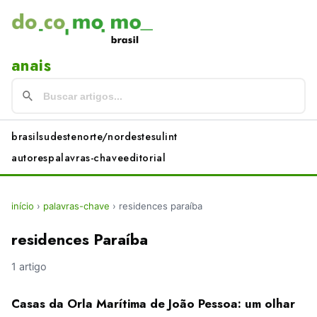
anais
brasil
sudeste
norte/nordeste
sul
int
autores
palavras-chave
editorial
início
›
palavras-chave
›
residences paraíba
residences Paraíba
1 artigo
Casas da Orla Marítima de João Pessoa: um olhar