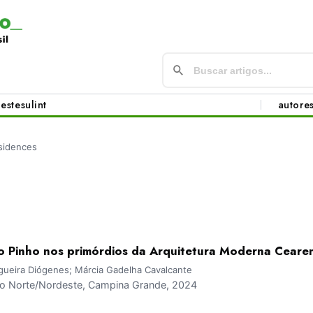
este
sul
int
autore
sidences
o Pinho nos primórdios da Arquitetura Moderna Ceare
gueira Diógenes; Márcia Gadelha Cavalcante
 Norte/Nordeste, Campina Grande, 2024