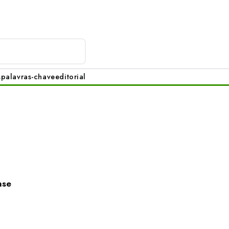
s
palavras-chave
editorial
nse