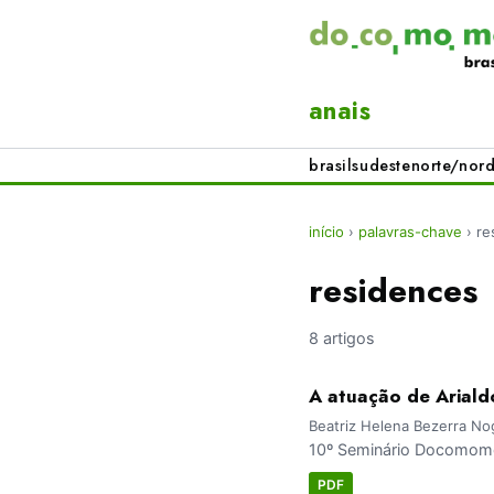
anais
brasil
sudeste
norte/nord
início
›
palavras-chave
›
re
residences
8 artigos
A atuação de Ariald
Beatriz Helena Bezerra No
10º Seminário Docomomo
PDF