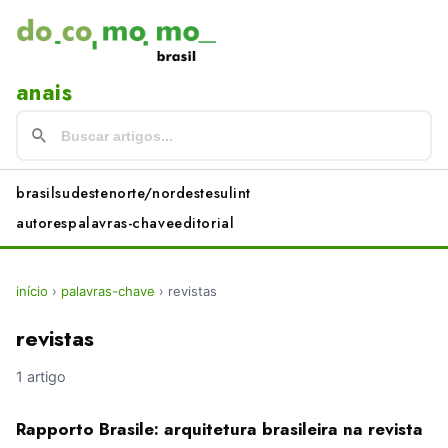
anais
brasil
sudeste
norte/nordeste
sul
int
autores
palavras-chave
editorial
início
›
palavras-chave
›
revistas
revistas
1 artigo
Rapporto Brasile: arquitetura brasileira na revista