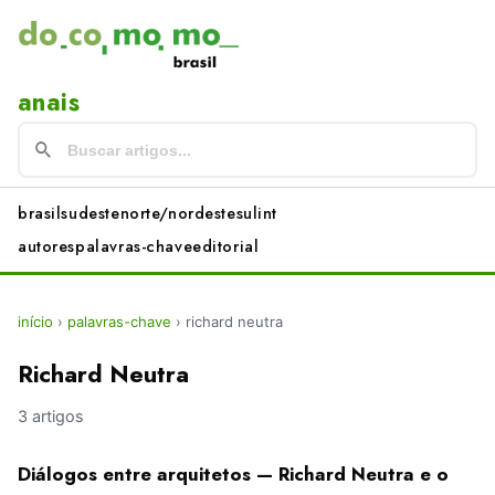
anais
brasil
sudeste
norte/nordeste
sul
int
autores
palavras-chave
editorial
início
›
palavras-chave
›
richard neutra
Richard Neutra
3 artigos
Diálogos entre arquitetos — Richard Neutra e o