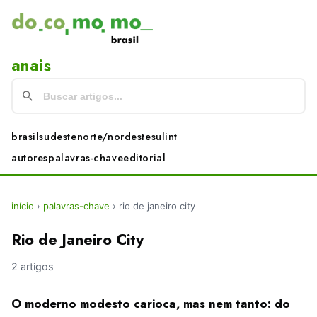
anais
brasil
sudeste
norte/nordeste
sul
int
autores
palavras-chave
editorial
início
›
palavras-chave
›
rio de janeiro city
Rio de Janeiro City
2 artigos
O moderno modesto carioca, mas nem tanto: do