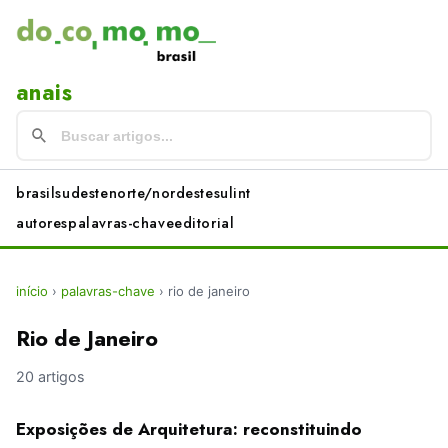
anais
brasil
sudeste
norte/nordeste
sul
int
autores
palavras-chave
editorial
início
›
palavras-chave
›
rio de janeiro
Rio de Janeiro
20 artigos
Exposições de Arquitetura: reconstituindo