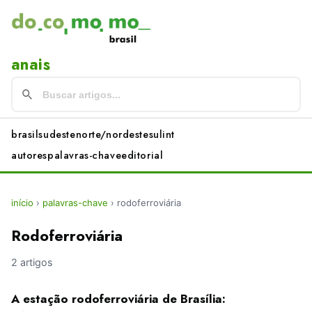
anais
brasil
sudeste
norte/nordeste
sul
int
autores
palavras-chave
editorial
início
›
palavras-chave
›
rodoferroviária
Rodoferroviária
2 artigos
A estação rodoferroviária de Brasília: