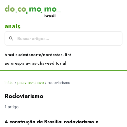
anais
brasil
sudeste
norte/nordeste
sul
int
autores
palavras-chave
editorial
início
›
palavras-chave
›
rodoviarismo
Rodoviarismo
1 artigo
A construção de Brasília: rodoviarismo e