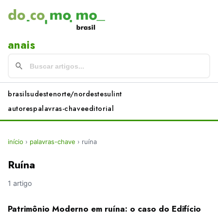
anais
brasil
sudeste
norte/nordeste
sul
int
autores
palavras-chave
editorial
início
›
palavras-chave
›
ruína
Ruína
1 artigo
Patrimônio Moderno em ruína: o caso do Edifício