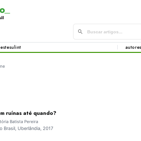
este
sul
int
autore
ine
em ruínas até quando?
ória Batista Pereira
Brasil, Uberlândia, 2017