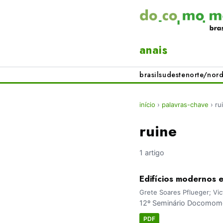
anais
brasil
sudeste
norte/nord
início
›
palavras-chave
›
ru
ruine
1 artigo
Edifícios modernos 
Grete Soares Pflueger; Vict
12º Seminário Docomomo 
PDF