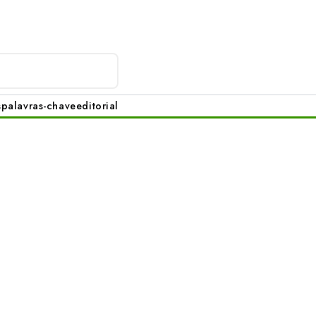
s
palavras-chave
editorial